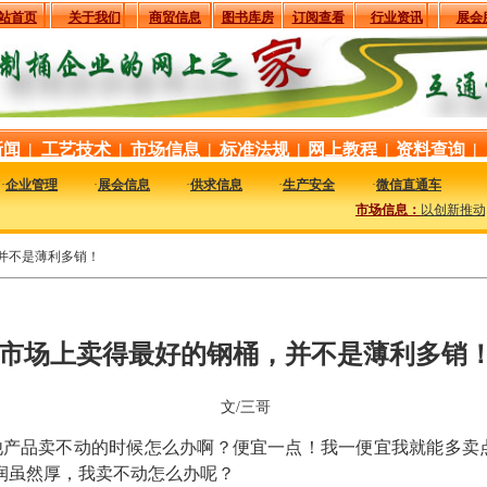
站首页
关于我们
商贸信息
图书库房
订阅查看
行业资讯
展会
新闻
|
工艺技术
|
市场信息
|
标准法规
|
网上教程
|
资料查询
|
·
企业管理
·
展会信息
·
供求信息
·
生产安全
·
微信直通车
市场信息：
以创新推动可持
并不是薄利多销！
市场上卖得最好的钢桶，并不是薄利多销
文/三哥
他产品卖不动的时候怎么办啊？便宜一点！我一便宜我就能多卖
润虽然厚，我卖不动怎么办呢？