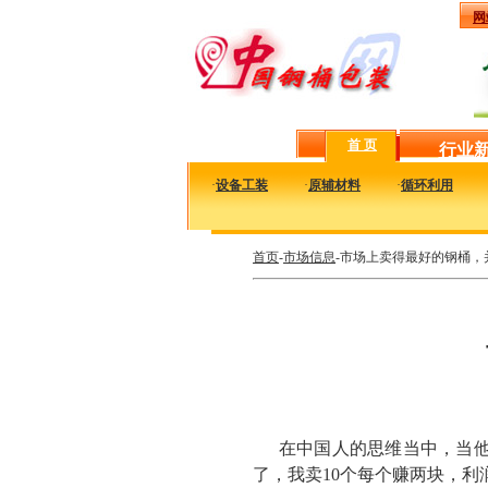
网
首 页
行业
·
设备工装
·
原辅材料
·
循环利用
首页
-
市场信息
-市场上卖得最好的钢桶，
在中国人的思维当中，当
了，我卖10个每个赚两块，利