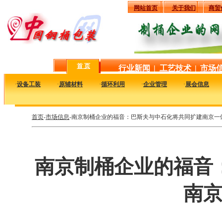
网站首页
关于我们
商贸
首 页
行业新闻
|
工艺技术
|
市场
·
设备工装
·
原辅材料
·
循环利用
·
企业管理
·
展会信息
首页
-
市场信息
-南京制桶企业的福音：巴斯夫与中石化将共同扩建南京一
南京制桶企业的福音
南