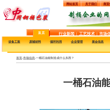
网站首页
关于我们
商贸
首 页
行业新闻
|
工艺技术
|
市场
·
设备工装
·
原辅材料
·
循环利用
·
企业管理
·
展会信息
首页
-
市场信息
-一桶石油能制造成什么东西？
一桶石油