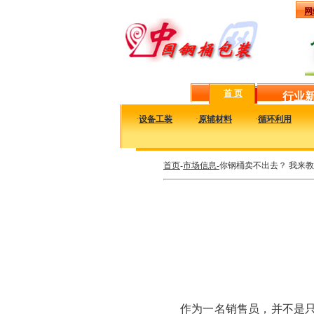
网
首 页
行业
·
设备工装
·
原辅材料
·
循环利用
首页
-
市场信息-
你钢桶卖不出去？ 我来教
作为一名销售员，并不是