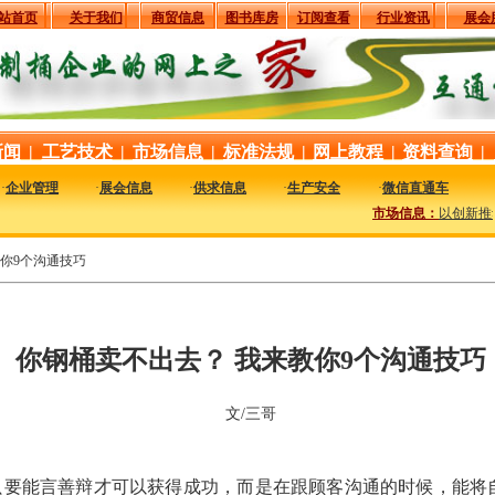
站首页
关于我们
商贸信息
图书库房
订阅查看
行业资讯
展会
新闻
|
工艺技术
|
市场信息
|
标准法规
|
网上教程
|
资料查询
|
·
企业管理
·
展会信息
·
供求信息
·
生产安全
·
微信直通车
市场信息：
以创新推动
你9个沟通技巧
你钢桶卖不出去？ 我来教你9个沟通技巧
文/三哥
只要能言善辩才可以获得成功，而是在跟顾客沟通的时候，能将