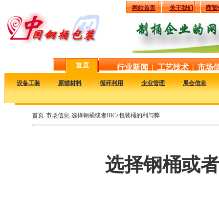
网站首页
关于我们
商贸
首 页
行业新闻
|
工艺技术
|
市场
·
设备工装
·
原辅材料
·
循环利用
·
企业管理
·
展会信息
首页
-
市场信息-
选择钢桶或者IBCs包装桶的利与弊
选择钢桶或者