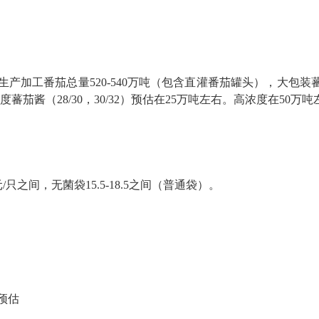
地生产加工番茄总量520-540万吨（包含直灌番茄罐头），大包装
度蕃茄酱（28/30，30/32）预估在25万吨左右。高浓度在50万
5元/只之间，无菌袋15.5-18.5之间（普通袋）。
预估