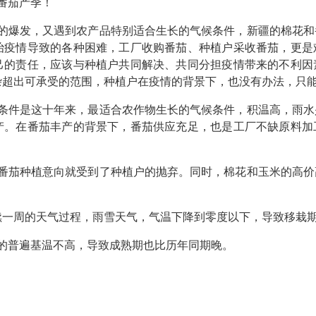
1番茄产季！
疫情的爆发，又遇到农产品特别适合生长的气候条件，新疆的棉花
治疫情导致的各种困难，工厂收购番茄、种植户采收番茄，更是
己的责任，应该与种植户共同解决、共同分担疫情带来的不利因
杂超出可承受的范围，种植户在疫情的背景下，也没有办法，只
天气条件是这十年来，最适合农作物生长的气候条件，积温高，雨
产。在番茄丰产的背景下，番茄供应充足，也是工厂不缺原料加
年的番茄种植意向就受到了种植户的抛弃。同时，棉花和玉米的高
续一周的天气过程，雨雪天气，气温下降到零度以下，导致移栽期推
的普遍基温不高，导致成熟期也比历年同期晚。