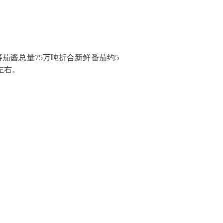
蕃茄酱总量75万吨折合新鲜番茄约5
吨左右。