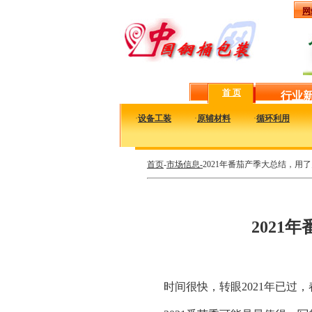
网
首 页
行业
·
设备工装
·
原辅材料
·
循环利用
首页
-
市场信息-
2021年番茄产季大总结，用
202
时间很快，转眼2021年已