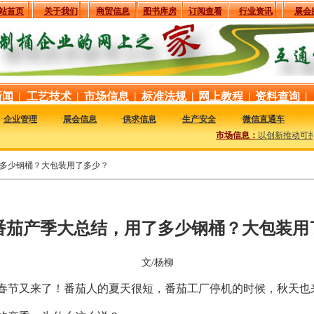
站首页
关于我们
商贸信息
图书库房
订阅查看
行业资讯
展会
新闻
|
工艺技术
|
市场信息
|
标准法规
|
网上教程
|
资料查询
|
·
企业管理
·
展会信息
·
供求信息
·
生产安全
·
微信直通车
市场信息：
以创新推动可持续
了多少钢桶？大包装用了多少？
1年番茄产季大总结，用了多少钢桶？大包装用
文/杨柳
过，春节又来了！番茄人的夏天很短，番茄工厂停机的时候，秋天也