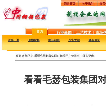
网站首页
关于我们
商贸
首 页
行业新闻
|
工艺技术
|
市场
·
设备工装
·
原辅材料
·
循环利用
·
企业管理
·
展会信息
首页
-
市场信息-
看看毛瑟包装集团对钢桶用户都提出了哪些要求
看看毛瑟包装集团