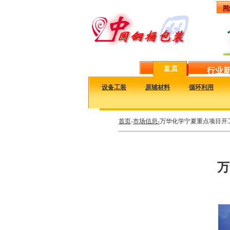
网
首 页
行业
·
设备工装
·
原辅材料
·
循环利用
首页
-
市场信息-
万华化学宁夏重点项目开
万