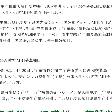
全区第二批重大项目集中开工现场推进会，全区23个分会场以视
公司30万吨MDI分离项目开工现场。
主体万华化学集团系国内头部企业、国际知名企业，MDI项目
纤维产业集群，打造“中国氨纶谷”。宁东基地依托资源优势和
吨烯烃、泰和芳纶和氨纶全产业链、泰丰铂尊己二腈及高端新材料等
吨碳纤维、国能综合能源中心等一批好项目。
0万吨/年MDI分离项目
会消息，4月20日，宁东市政公司向宁东管委会建设和交通局
离项目场地。据介绍，万华化学（宁夏）有限公司30万吨/年MDI
量约2.5万方。
是分离MDI产品，为宁东周边企业及厂区西侧晓星氨纶（宁夏
性聚合同业干纺法生产氨纶纤维，而万华化学该项目则是生产上