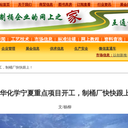
站首页
关于我们
商贸信息
图书库房
订阅查看
行业资讯
展会
新闻
|
工艺技术
|
市场信息
|
标准法规
|
网上教程
|
资料查询
|
·
企业管理
·
展会信息
·
供求信息
·
生产安全
·
微信直通车
市场信息：
以创新推动
工，制桶厂快快跟上！
华化学宁夏重点项目开工，制桶厂快快跟
文/杨柳