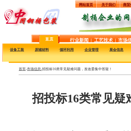
网站首页
关于我们
商贸
首 页
行业新闻
|
工艺技术
|
市场
·
设备工装
·
原辅材料
·
循环利用
·
企业管理
·
展会信息
首页
-
市场信息-
招投标16类常见疑难问题，发改委集中答疑！
招投标16类常见