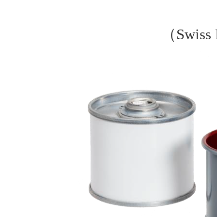
（Swiss 