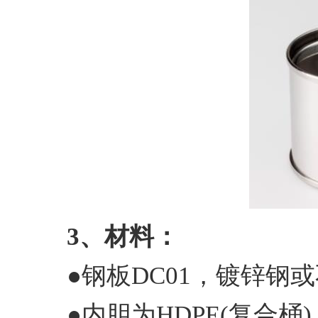
3、材料：
●钢板DC01，镀锌钢或不
●内胆为HDPE(复合桶)