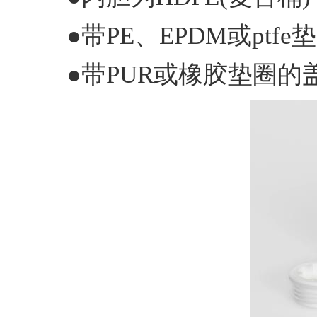
●带PE、EPDM或ptf
●带PUR或橡胶垫圈的