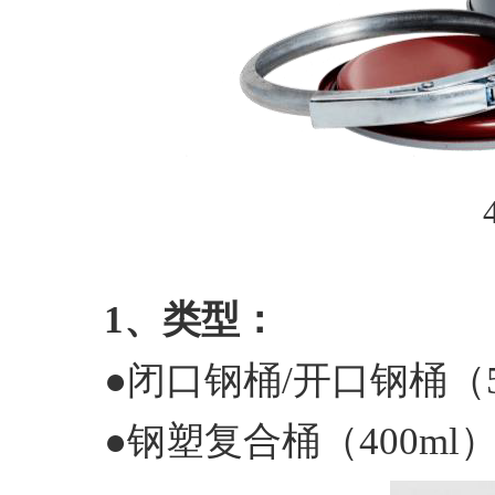
1、类型：
●闭口钢桶/开口钢桶（5
●钢塑复合桶（400ml