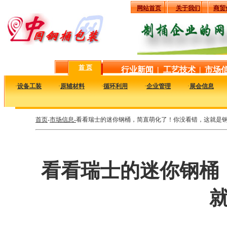
网站首页
关于我们
商贸
首 页
行业新闻
|
工艺技术
|
市场
·
设备工装
·
原辅材料
·
循环利用
·
企业管理
·
展会信息
首页
-
市场信息-
看看瑞士的迷你钢桶，简直萌化了！你没看错，这就是
看看瑞士的迷你钢桶