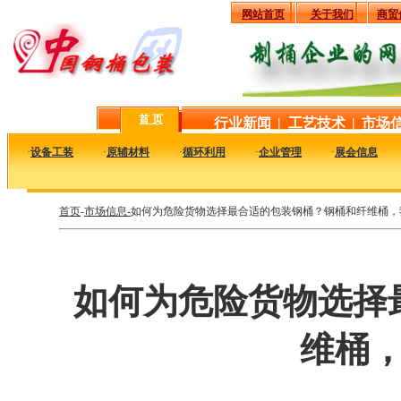
网站首页
关于我们
商贸
首 页
行业新闻
|
工艺技术
|
市场
·
设备工装
·
原辅材料
·
循环利用
·
企业管理
·
展会信息
首页
-
市场信息-
如何为危险货物选择最合适的包装钢桶？钢桶和纤维桶，
如何为危险货物选择
维桶