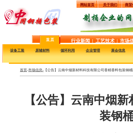
网站首页
关于我们
商贸
首 页
行业新闻
|
工艺技术
|
市场
·
设备工装
·
原辅材料
·
循环利用
·
企业管理
·
展会信息
首页
-
市场信息-
【公告】云南中烟新材料科技有限公司香精香料包装钢桶
【公告】云南中烟新
装钢