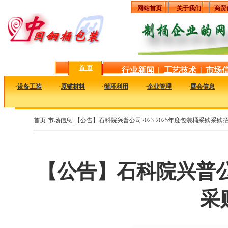
网站首页
关于我们
商贸
首 页
行业新闻
|
工艺技术
|
市场
·
设备工装
·
原辅材料
·
循环利用
·
企业管理
·
展会信息
首页
-
市场信息-
【公告】石科院兴普公司2023-2025年度包装桶采购采购
【公告】石科院兴普公司
采