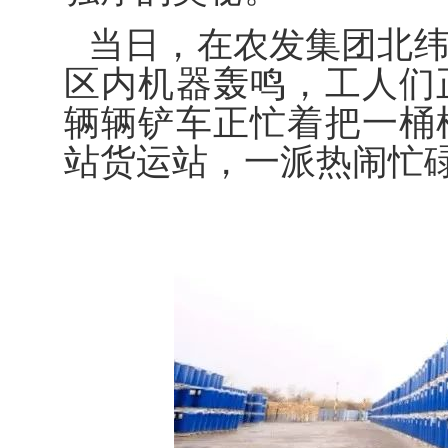
当日，在农发集团北
区内机器轰鸣，工人们
辆辆铲车正忙着把一桶
站货运站，一派热闹忙