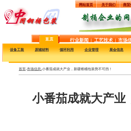
网站首页
关于我们
商贸
首 页
行业新闻
|
工艺技术
|
市场
·
设备工装
·
原辅材料
·
循环利用
·
企业管理
·
展会信息
首页
-
市场信息-
小番茄成就大产业，新疆锥桶包装势不可挡！
小番茄成就大产业