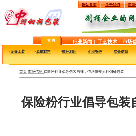
网站首页
关于我们
商贸
首 页
行业新闻
|
工艺技术
|
市场
·
设备工装
·
原辅材料
·
循环利用
·
企业管理
·
展会信息
首页
-
市场信息-
保险粉行业倡导包装自律，依法依规执行钢桶包装
保险粉行业倡导包装