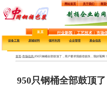
网站首页
关于我们
商贸
首 页
行业新闻
|
工艺技术
|
市场
·
设备工装
·
原辅材料
·
循环利用
·
企业管理
·
展会信息
首页
-
市场信息-
950只钢桶全部鼓顶了，用户要求我赔偿损失，我好冤啊
950只钢桶全部鼓顶