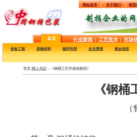
网站首页
关于我们
商贸
首 页
行业新闻
|
工艺技术
|
市场
·
设备工装
·
原辅材料
·
循环利用
·
企业管理
·
展会信息
首页-
网上书店
－《钢桶工艺学基础教程》
《钢桶
（