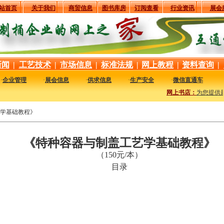
站首页
关于我们
商贸信息
图书库房
订阅查看
行业资讯
展会
新闻
|
工艺技术
|
市场信息
|
标准法规
|
网上教程
|
资料查询
|
·
企业管理
·
展会信息
·
供求信息
·
生产安全
·
微信直通车
网上书店：
为您提供最
学基础教程》
《特种容器与制盖工艺学基础教程》
（150元/本）
目录