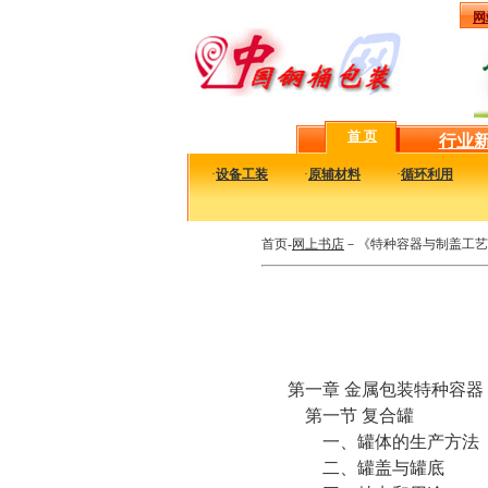
网
首 页
行业
·
设备工装
·
原辅材料
·
循环利用
首页-
网上书店
－《特种容器与制盖工艺
第一章 金属包装特种容器
第一节 复合罐
一、罐体的生产方法
二、罐盖与罐底