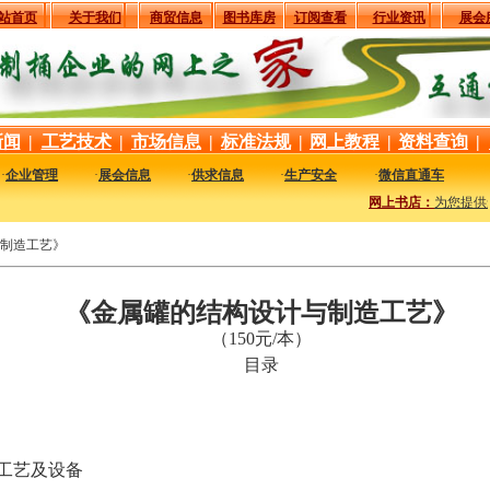
站首页
关于我们
商贸信息
图书库房
订阅查看
行业资讯
展会
新闻
|
工艺技术
|
市场信息
|
标准法规
|
网上教程
|
资料查询
|
·
企业管理
·
展会信息
·
供求信息
·
生产安全
·
微信直通车
网上书店：
为您提供
制造工艺》
《金属罐的结构设计与制造工艺》
（150元/本）
目录
工艺及设备