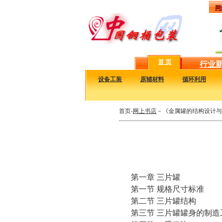
网
首 页
行业
·
设备工装
·
原辅材料
·
循环利用
首页-
网上书店
－《金属罐的结构设计与
第一章 三片罐
第一节 规格尺寸标准
第二节 三片罐结构
第三节 三片罐罐身的制造