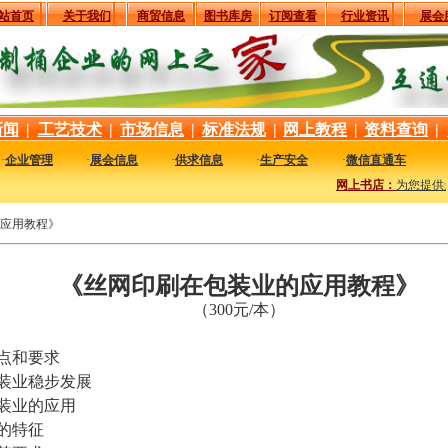
站首页
关于我们
商贸信息
图书库房
订阅查看
行业资讯
展会
新闻
|
工艺技术
|
市场信息
|
标准法规
|
网上教程
|
资料查询
|
·
企业管理
·
展会信息
·
供求信息
·
生产安全
·
微信直通车
网上书店：
为您提供
应用教程》
《丝网印刷在包装业的应用教程》
（300元/本）
点和要求
装业稳步发展
装业的应用
的特征