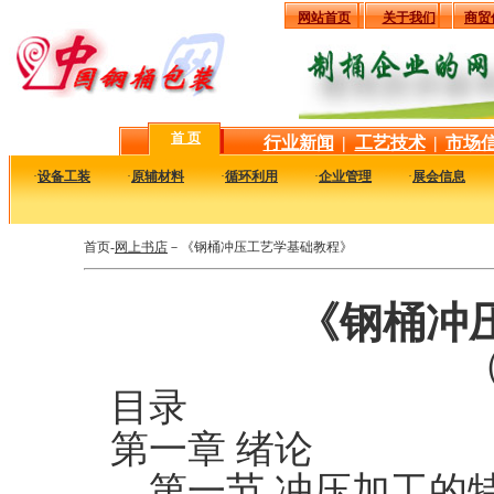
网站首页
关于我们
商贸
首 页
行业新闻
|
工艺技术
|
市场
·
设备工装
·
原辅材料
·
循环利用
·
企业管理
·
展会信息
首页-
网上书店
－《钢桶冲压工艺学基础教程》
《钢桶冲
（
目录
第一章 绪论
第一节 冲压加工的