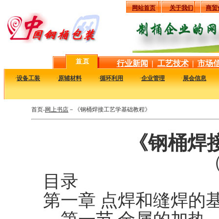
网站首页
关于我们
商贸
首 页
行业新闻
|
工艺技术
|
市场
·
设备工装
·
原辅材料
·
循环利用
·
企业管理
·
展会信息
首页-
网上书店
－《钢桶焊接工艺学基础教程》
《钢桶焊
（
目录
第一章 点焊和缝焊的