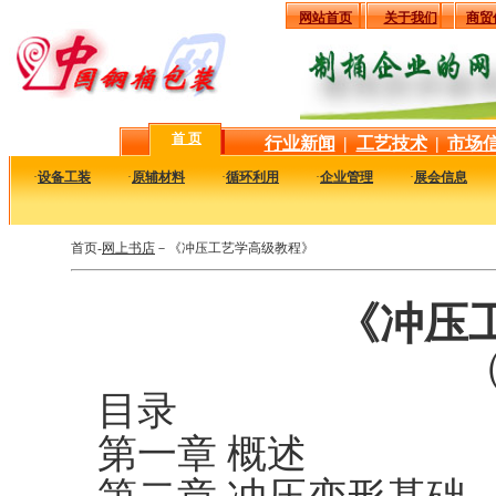
网站首页
关于我们
商贸
首 页
行业新闻
|
工艺技术
|
市场
·
设备工装
·
原辅材料
·
循环利用
·
企业管理
·
展会信息
首页-
网上书店
－《冲压工艺学高级教程》
《冲压
（
目录
第一章 概述