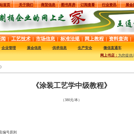
站首页
关于我们
商贸信息
图书库房
订阅查看
行业资讯
展会
新闻
|
工艺技术
|
市场信息
|
标准法规
|
网上教程
|
资料查询
|
·
企业管理
·
展会信息
·
供求信息
·
生产安全
·
微信直通车
网上书店：
为您提供最
》
《涂装工艺学中级教程》
（380元/本）
及编号原则