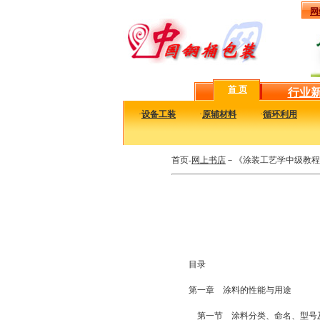
网
首 页
行业
·
设备工装
·
原辅材料
·
循环利用
首页-
网上书店
－《涂装工艺学中级教程
目录
第一章 涂料的性能与用途
第一节 涂料分类、命名、型号