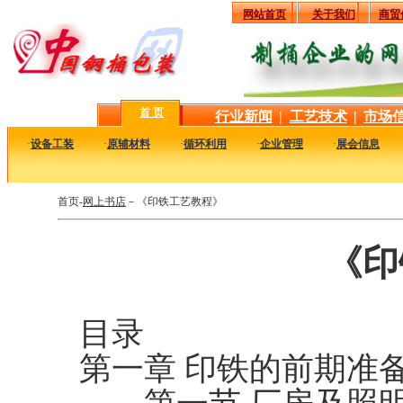
网站首页
关于我们
商贸
首 页
行业新闻
|
工艺技术
|
市场
·
设备工装
·
原辅材料
·
循环利用
·
企业管理
·
展会信息
首页-
网上书店
－《印铁工艺教程》
《印
（
目录
第一章 印铁的前期准