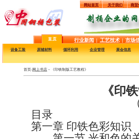
网站首页
关于我们
商贸
首 页
行业新闻
|
工艺技术
|
市场
·
设备工装
·
原辅材料
·
循环利用
·
企业管理
·
展会信息
首页-
网上书店
－《印铁制版工艺教程》
《印铁
（
目录
第一章 印铁色彩知识
第一节 光和色的