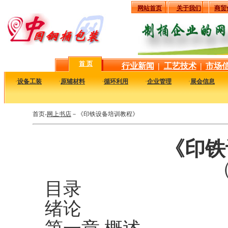
网站首页
关于我们
商贸
首 页
行业新闻
|
工艺技术
|
市场
·
设备工装
·
原辅材料
·
循环利用
·
企业管理
·
展会信息
首页-
网上书店
－《印铁设备培训教程》
《印铁
（
目录
绪论