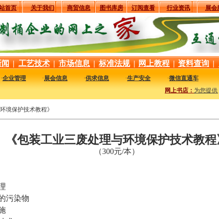
站首页
关于我们
商贸信息
图书库房
订阅查看
行业资讯
展会
新闻
|
工艺技术
|
市场信息
|
标准法规
|
网上教程
|
资料查询
|
·
企业管理
·
展会信息
·
供求信息
·
生产安全
·
微信直通车
网上书店：
为您提供
环境保护技术教程》
《包装工业三废处理与环境保护技术教程
（300元/本）
理
的污染物
施