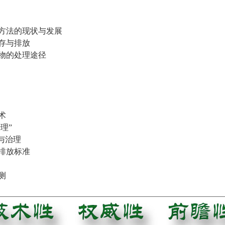
方法的现状与发展
存与排放
物的处理途径
术
理”
与治理
排放标准
测