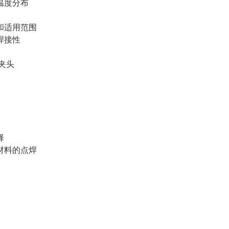
温度分布
适用范围
焊接性
夹头
择
料的点焊