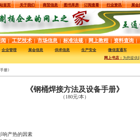
站首页
关于我们
商贸信息
图书库房
订阅查看
行业资讯
展会
新闻
|
工艺技术
|
市场信息
|
标准法规
|
网上教程
|
资料查询
|
·
企业管理
·
展会信息
·
供求信息
·
生产安全
·
微信直通车
网上书店：
为您提供最
手册》
《钢桶焊接方法及设备手册》
（180元/本）
响产热的因素