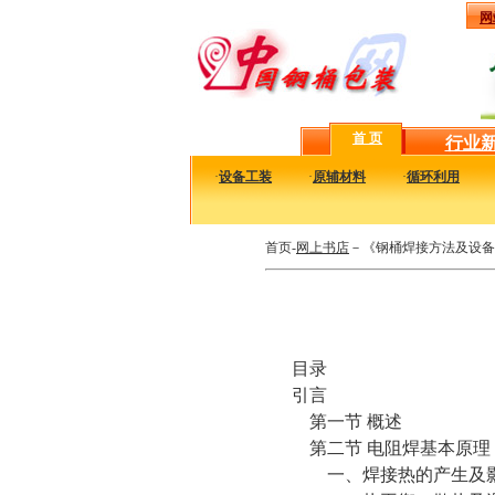
网
首 页
行业
·
设备工装
·
原辅材料
·
循环利用
首页-
网上书店
－《钢桶焊接方法及设备
目录
引言
第一节 概述
第二节 电阻焊基本原理
一、焊接热的产生及影