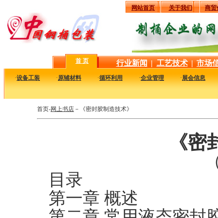
网站首页
关于我们
商贸
首 页
行业新闻
|
工艺技术
|
市场
·
设备工装
·
原辅材料
·
循环利用
·
企业管理
·
展会信息
首页-
网上书店
－《密封胶制造技术》
《密
（
目录
第一章 概述
第二章 常用液态密封