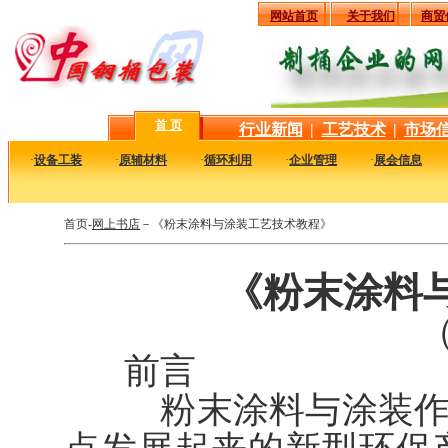
网站首页
关于我们
商贸
首 页
行业新闻
|
工艺技术
|
市场
·
设备工装
·
原辅材料
·
循环利用
·
企业管理
·
展会信息
首页-
网上书店
－《粉末涂料与涂装工艺技术教程》
《粉末涂料
（
前言
粉末涂料与涂装作为