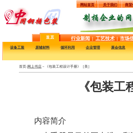
网站首页
关于我们
商贸
首 页
行业新闻
|
工艺技术
|
市场
·
设备工装
·
原辅材料
·
循环利用
·
企业管理
·
展会信息
首页-
网上书店
－《包装工程设计手册》［美］
《包装工
内容简介