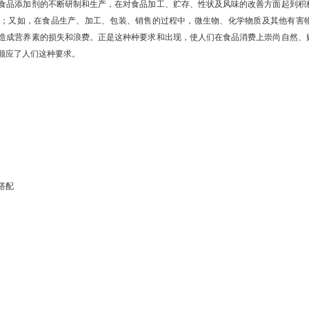
食品添加剂的不断研制和生产，在对食品加工、贮存、性状及风味的改善方面起到积
题；又如，在食品生产、加工、包装、销售的过程中，微生物、化学物质及其他有害
造成营养素的损失和浪费。正是这种种要求和出现，使人们在食品消费上崇尚自然、
顺应了人们这种要求。
搭配