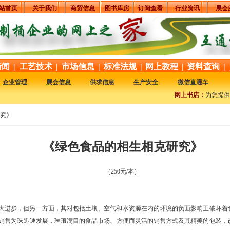
站首页
关于我们
商贸信息
图书库房
订阅查看
行业资讯
展会
新闻
|
工艺技术
|
市场信息
|
标准法规
|
网上教程
|
资料查询
|
·
企业管理
·
展会信息
·
供求信息
·
生产安全
·
微信直通车
网上书店：
为您提供
究》
《绿色食品的相生相克研究》
（250元/本）
大进步，但另一方面，其对包括土壤、空气和水资源在内的环境的负面影响正破坏着
销售为珠迅速发展，琳琅满目的食品市场、方便而灵活的销售方式及其精美的包装，