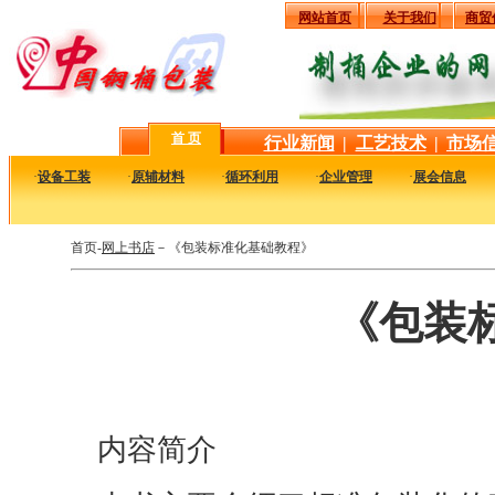
网站首页
关于我们
商贸
首 页
行业新闻
|
工艺技术
|
市场
·
设备工装
·
原辅材料
·
循环利用
·
企业管理
·
展会信息
首页-
网上书店
－《包装标准化基础教程》
《包装
内容简介