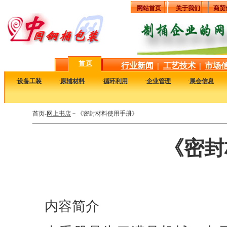
网站首页
关于我们
商贸
首 页
行业新闻
|
工艺技术
|
市场
·
设备工装
·
原辅材料
·
循环利用
·
企业管理
·
展会信息
首页-
网上书店
－《密封材料使用手册》
《密封
内容简介