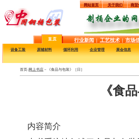
网站首页
关于我们
商贸
首 页
行业新闻
|
工艺技术
|
市场
·
设备工装
·
原辅材料
·
循环利用
·
企业管理
·
展会信息
首页-
网上书店
－《食品与包装》［日］
《食品
内容简介