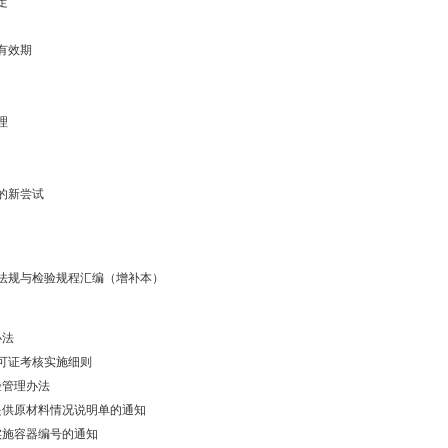
定
有效期
理
的新尝试
法规与检验规程汇编（增补本）
办法
可证考核实施细则
验管理办法
提供原材料情况说明单的通知
实施容器编号的通知