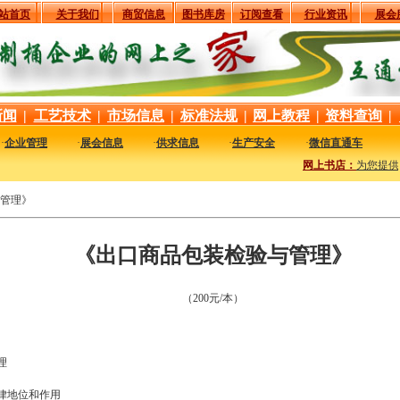
站首页
关于我们
商贸信息
图书库房
订阅查看
行业资讯
展会
新闻
|
工艺技术
|
市场信息
|
标准法规
|
网上教程
|
资料查询
|
·
企业管理
·
展会信息
·
供求信息
·
生产安全
·
微信直通车
网上书店：
为您提供
管理》
《出口商品包装检验与管理》
（200元/本）
理
律地位和作用