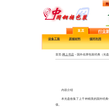
网
首 页
行业
·
设备工装
·
原辅材料
·
循环利用
首页-
网上书店
－国外名牌包装经典（光盘
内容介绍
本光盘收集了上千种精美的国外经典
值。