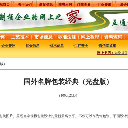
站首页
关于我们
商贸信息
图书库房
订阅查看
行业资讯
展会
新闻
|
工艺技术
|
市场信息
|
标准法规
|
网上教程
|
资料查询
|
·
企业管理
·
展会信息
·
供求信息
·
生产安全
·
微信直通车
网上书店：
为您提供
版）
国外名牌包装经典（光盘版）
（100元2CD）
包装图片。呈现当今世界包装设计的最新最高水平。不仅可以作为你包装、平面设计