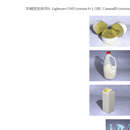
3D模型支持3DS, Lightwave LWO (version 6+), OBJ, Cinema4D (versio