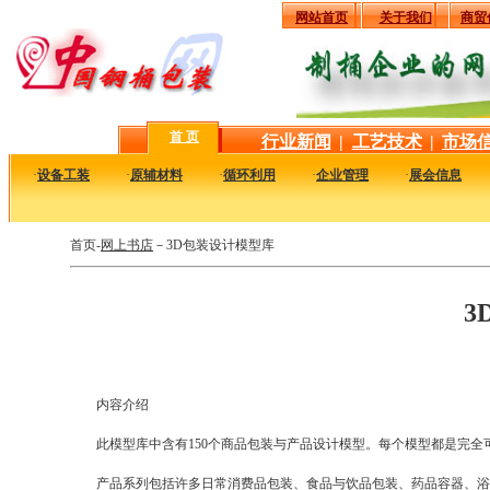
网站首页
关于我们
商贸
首 页
行业新闻
|
工艺技术
|
市场
·
设备工装
·
原辅材料
·
循环利用
·
企业管理
·
展会信息
首页-
网上书店
－3D包装设计模型库
3
内容介绍
此模型库中含有150个商品包装与产品设计模型。每个模型都是完
产品系列包括许多日常消费品包装、食品与饮品包装、药品容器、