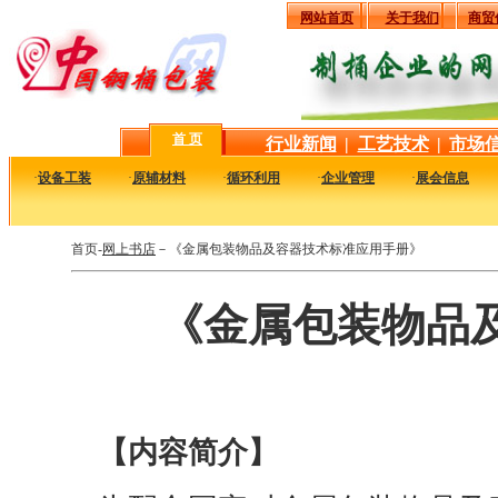
网站首页
关于我们
商贸
首 页
行业新闻
|
工艺技术
|
市场
·
设备工装
·
原辅材料
·
循环利用
·
企业管理
·
展会信息
首页-
网上书店
－《金属包装物品及容器技术标准应用手册》
《金属包装物品
【内容简介】