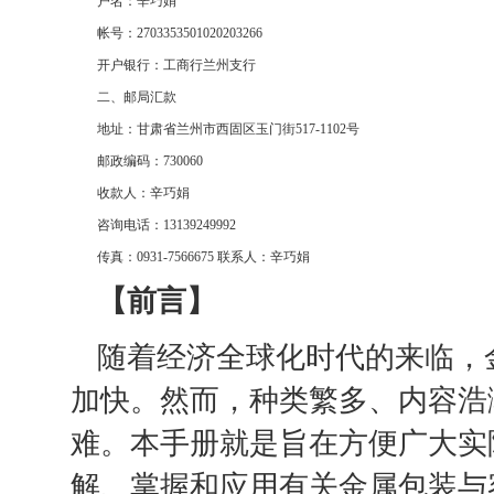
户名：辛巧娟
帐号：2703353501020203266
开户银行：工商行兰州支行
二、邮局汇款
地址：甘肃省兰州市西固区玉门街517-1102号
邮政编码：730060
收款人：辛巧娟
咨询电话：13139249992
传真：0931-7566675 联系人：辛巧娟
【前言】
随着经济全球化时代的来临，
加快。然而，种类繁多、内容浩
难。本手册就是旨在方便广大实
解、掌握和应用有关金属包装与