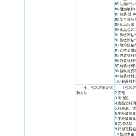
85.油墨粘
86.阻燃纸
87.包装 
88.复合食
89.食品容
90.食品包
91.压敏胶
92.压敏胶
93.热熔胶
94.真空金
95.包装材
96.包装材
97.包装材
98.塑料薄
99.包装材
100.包装材
七、包装容器及试
1.包装
验方法
2.安瓿
3.啤酒瓶
4.食品塑料
5.瓶装酒、
6.平板玻璃
7.平板玻璃
8.瓦楞纸箱
9.钙塑瓦楞箱
10.框架木箱