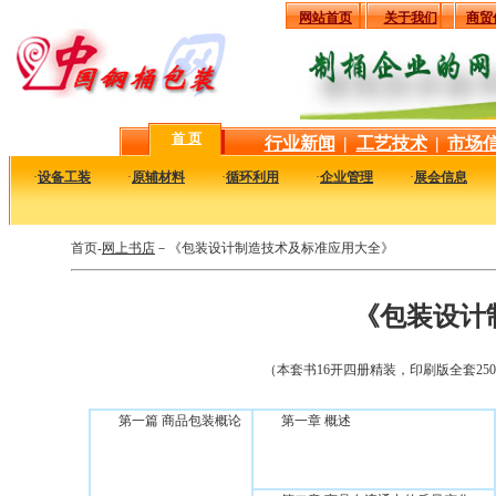
网站首页
关于我们
商贸
首 页
行业新闻
|
工艺技术
|
市场
·
设备工装
·
原辅材料
·
循环利用
·
企业管理
·
展会信息
首页-
网上书店
－《包装设计制造技术及标准应用大全》
《包装设计
（本套书16开四册精装，印刷版全套25
第一篇 商品包装概论
第一章 概述