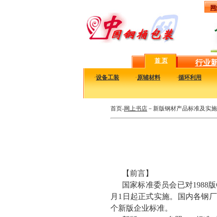
网
首 页
行业
·
设备工装
·
原辅材料
·
循环利用
首页-
网上书店
－新版钢材产品标准及实施
【前言】
国家标准委员会已对1988版GB
月1日起正式实施。国内各钢厂已经
个新版企业标准。