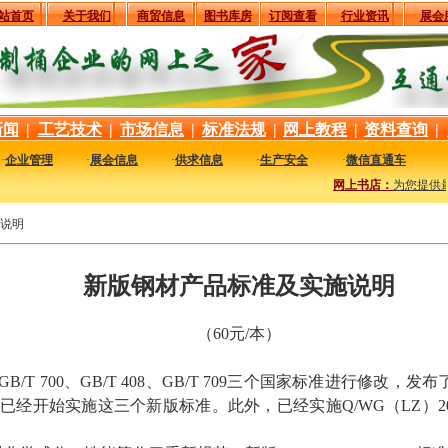
站首页
关于我们
商贸信息
图书库房
订阅查看
行业资讯
展会
新闻
|
工艺技术
|
市场信息
|
标准法规
|
网上教程
|
资料查询
|
·
企业管理
·
展会信息
·
供求信息
·
生产安全
·
微信直通车
网上书店：
为您提供最
说明
新版钢材产品标准及实施说明
（60元/本）
/T 700、GB/T 408、GB/T 709三个国家标准进行修改，发布
开始实施这三个新版标准。此外，已经实施Q/WG（LZ）20-2007