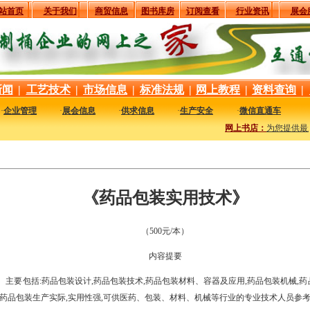
站首页
关于我们
商贸信息
图书库房
订阅查看
行业资讯
展会
新闻
|
工艺技术
|
市场信息
|
标准法规
|
网上教程
|
资料查询
|
·
企业管理
·
展会信息
·
供求信息
·
生产安全
·
微信直通车
网上书店：
为您提供最新
《药品包装实用技术》
（500元/本）
内容提要
主要包括:药品包装设计,药品包装技术,药品包装材料、容器及应用,药品包装机械,
药品包装生产实际,实用性强,可供医药、包装、材料、机械等行业的专业技术人员参