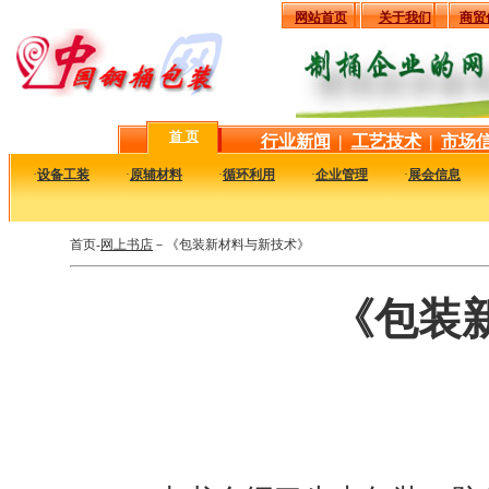
网站首页
关于我们
商贸
首 页
行业新闻
|
工艺技术
|
市场
·
设备工装
·
原辅材料
·
循环利用
·
企业管理
·
展会信息
首页-
网上书店
－《包装新材料与新技术》
《包装