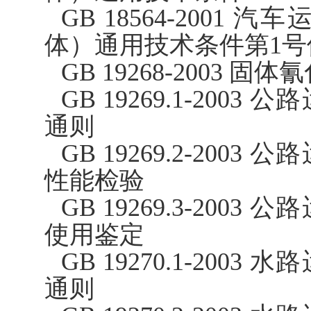
GB 18564-200
体）通用技术条件第1号
GB 19268-2003 固
GB 19269.1-20
通则
GB 19269.2-20
性能检验
GB 19269.3-20
使用鉴定
GB 19270.1-20
通则