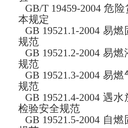
GB/T 19459-20
本规定
GB 19521.1-20
规范
GB 19521.2-20
规范
GB 19521.3-20
规范
GB 19521.4-20
检验安全规范
GB 19521.5-20