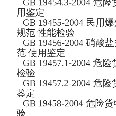
GB 19454.3-20
用鉴定
GB 19455-200
规范 性能检验
GB 19456-200
范 使用鉴定
GB 19457.1-20
检验
GB 19457.2-20
鉴定
GB 19458-2004
验