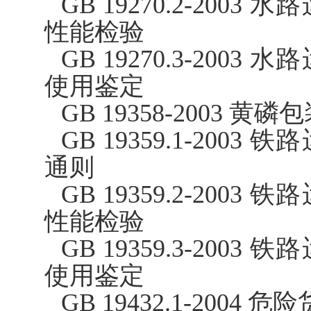
GB 19270.2-20
性能检验
GB 19270.3-20
使用鉴定
GB 19358-2003 
GB 19359.1-20
通则
GB 19359.2-20
性能检验
GB 19359.3-20
使用鉴定
GB 19432.1-200