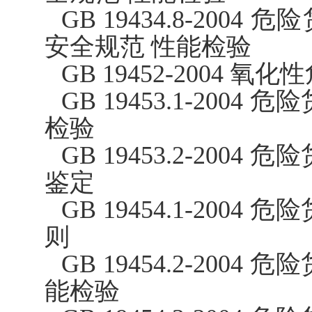
GB 19434.8-20
安全规范 性能检验
GB 19452-2004
GB 19453.1-20
检验
GB 19453.2-20
鉴定
GB 19454.1-20
则
GB 19454.2-20
能检验