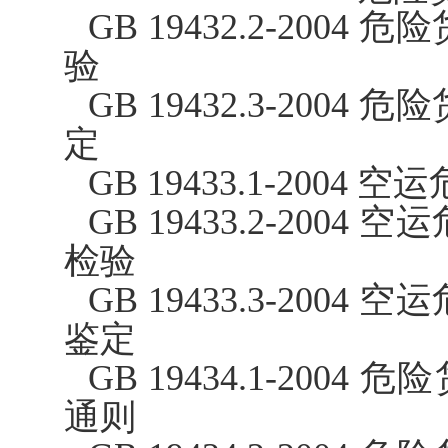
GB 19432.2-20
验
GB 19432.3-20
定
GB 19433.1-20
GB 19433.2-20
检验
GB 19433.3-20
鉴定
GB 19434.1-20
通则