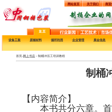
网站首页
关于我们
商贸
首 页
行业新闻
|
工艺技术
|
市场
·
设备工装
·
原辅材料
·
循环利用
·
企业管理
·
展会信息
首页-
网上书店
－制桶冲压工培训教程
制桶
【内容简介】
本书共分六章。首先