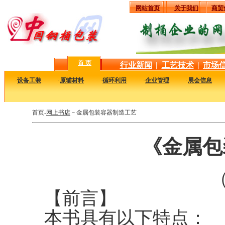
网站首页
关于我们
商贸
首 页
行业新闻
|
工艺技术
|
市场
·
设备工装
·
原辅材料
·
循环利用
·
企业管理
·
展会信息
首页-
网上书店
－金属包装容器制造工艺
《金属包
（
【前言】
本书具有以下特点：