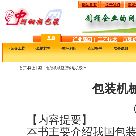
网站首页
关于我们
商贸
首 页
行业新闻
|
工艺技术
|
市场
·
设备工装
·
原辅材料
·
循环利用
·
企业管理
·
展会信息
首页-
网上书店
－包装机械轻型输送机设计
包装机
（
【内容提要】
本书主要介绍我国包