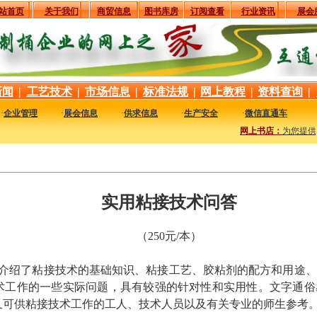
站首页
关于我们
商贸信息
图书库房
订阅查看
行业资讯
展会
新闻
|
工艺技术
|
市场信息
|
标准法规
|
网上教程
|
资料查询
|
·
企业管理
·
展会信息
·
供求信息
·
生产安全
·
微信直通车
网上书店：
为您提供
实用粘接技术问答
（250元/本）
介绍了粘接技术的基础知识、粘接工艺、胶粘剂的配方和用途、
术工作的一些实际问题，具有较强的针对性和实用性。文字通俗
又可供粘接技术工作的工人、技术人员以及有关专业的师生参考