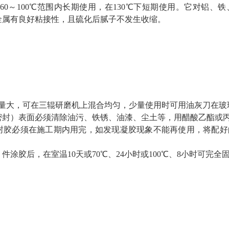
60～100℃范围内长期使用，在130℃下短期使用。它对铝、
金属有良好粘接性，且硫化后腻子不发生收缩。
量大，可在三辊研磨机上混合均匀，少量使用时可用油灰刀在玻
密封）表面必须清除油污、铁锈、油漆、尘土等，用醋酸乙酯或
封胶必须在施工期内用完，如发现凝胶现象不能再使用，将配好
件涂胶后，在室温10天或70℃、24小时或100℃、8小时可完全