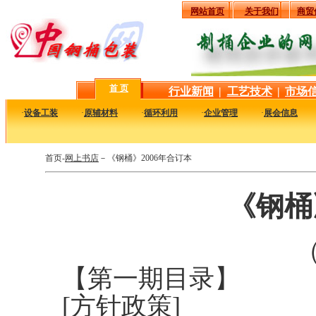
网站首页
关于我们
商贸
首 页
行业新闻
|
工艺技术
|
市场
·
设备工装
·
原辅材料
·
循环利用
·
企业管理
·
展会信息
首页-
网上书店
－《钢桶》2006年合订本
《钢桶
（
【第一期目录】
[方针政策]